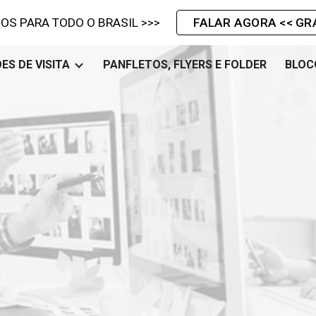
OS PARA TODO O BRASIL >>>
FALAR AGORA << GR
ip to main content
Skip to navigat
ES DE VISITA
PANFLETOS, FLYERS E FOLDER
BLOC